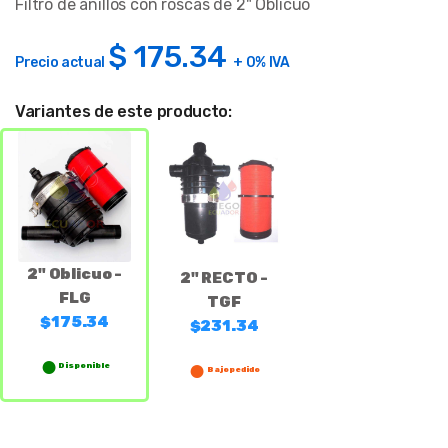
Filtro de anillos con roscas de 2" Oblicuo
$
175.34
Precio actual
+ 0% IVA
Variantes de este producto:
2" Oblicuo -
2" RECTO -
FLG
TGF
$175.34
$231.34
Disponible
Bajo pedido