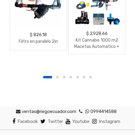
$ 2,928.66
$ 826.18
Kit Cannabis 1000 m2
Filtro en paralelo 2in
Macetas Automatico +
Bomba Evans + Filtro Par
+ Valvulas + Goteros
ventas@riegoecuador.com
0994414588
Facebook
Twitter
Youtube
Instagram