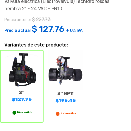
Valvula electrica (Electrovalvula) Tecnidro roscas
hembra 2" - 24 VAC - PN10
$
227.73
Precio anterior
$
127.76
Precio actual
+ 0% IVA
Variantes de este producto:
2"
3" NPT
$127.76
$196.45
Disponible
Bajo pedido