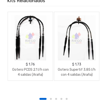
Kits Relacionados
$ 1.76
$ 1.73
Gotero PCDS 2.1 l/h con
Gotero Supertif 3.85 l/h
Ki
4 salidas (Araña)
con 4 salidas (Araña)
Bo