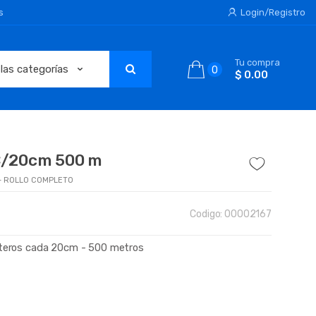
s
Login/Registro
Tu compra
0
$ 0.00
 C/20cm 500 m
 - ROLLO COMPLETO
Codigo:
00002167
goteros cada 20cm - 500 metros