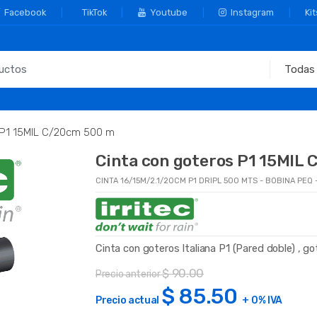
Facebook
TikTok
Youtube
Instagram
Kit
 P1 15MIL C/20cm 500 m
Cinta con goteros P1 15MIL
CINTA 16/15M/2.1/20CM P1 DRIPL 500 MTS - BOBINA PEQ
Cinta con goteros Italiana P1 (Pared doble) , 
$
90.00
Precio anterior
$
85.50
Precio actual
+ 0% IVA