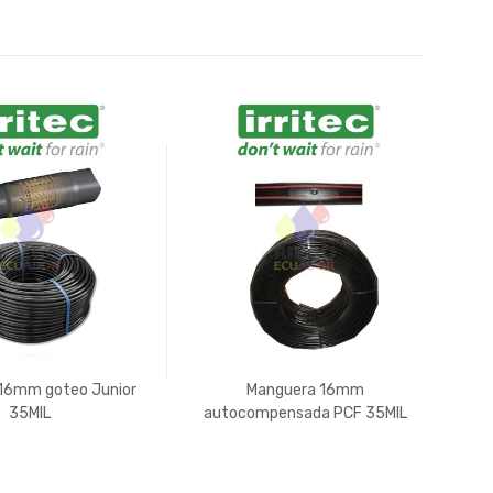
16mm goteo Junior
Manguera 16mm
Ma
35MIL
autocompensada PCF 35MIL