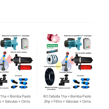
 1 ha + Bomba Paolo
Kit Cebolla 1 ha + Bomba Paolo
Kit
o + Valvulas + Cinta
2hp + Filtro + Valvulas + Cinta