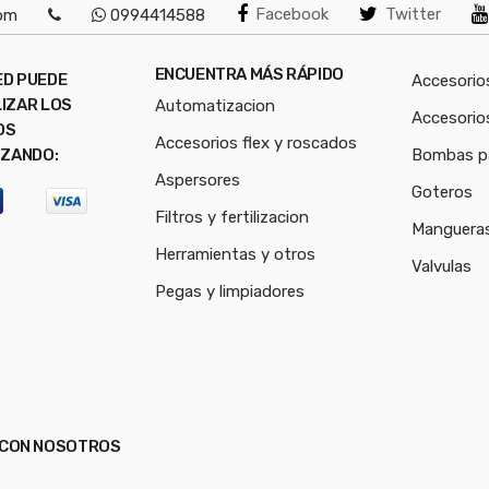
Facebook
Twitter
com
0994414588
ENCUENTRA MÁS RÁPIDO
ED PUEDE
Accesorio
IZAR LOS
Automatizacion
Accesorio
OS
Accesorios flex y roscados
IZANDO:
Bombas p
Aspersores
Goteros
Filtros y fertilizacion
Mangueras
Herramientas y otros
Valvulas
Pegas y limpiadores
E CON NOSOTROS