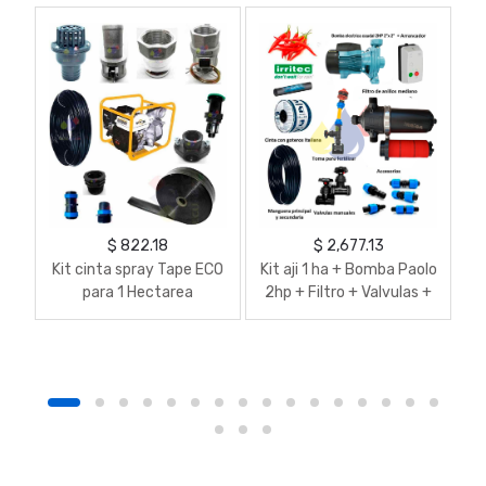
$ 822.18
$ 2,677.13
Kit cinta spray Tape ECO
Kit aji 1 ha + Bomba Paolo
K
para 1 Hectarea
2hp + Filtro + Valvulas +
Cinta