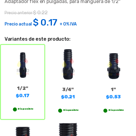
Adaptador flex en pulgadas, para manguera de 1/2"
$
0.22
Precio anterior
$
0.17
Precio actual
+ 0% IVA
Variantes de este producto:
1/2"
3/4"
1"
$0.17
$0.21
$0.53
Disponible
Disponible
Disponible