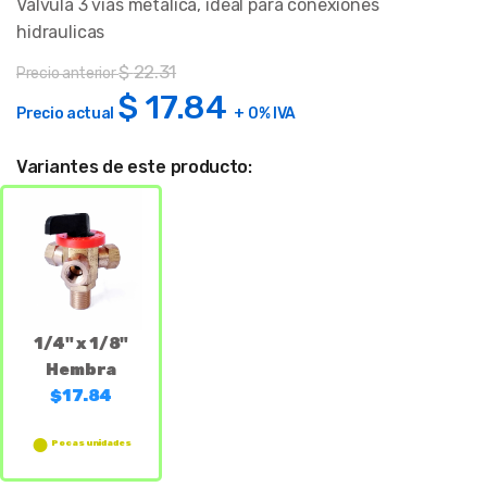
Valvula 3 vias metalica, ideal para conexiones
hidraulicas
$
22.31
Precio anterior
$
17.84
Precio actual
+ 0% IVA
Variantes de este producto:
1/4" x 1/8"
Hembra
$17.84
Pocas unidades