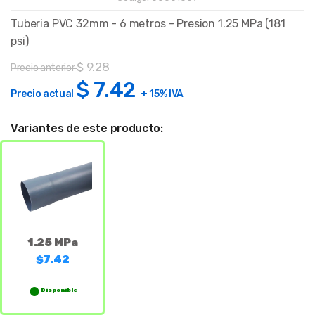
Tuberia PVC 32mm - 6 metros - Presion 1.25 MPa (181
psi)
$
9.28
Precio anterior
$
7.42
Precio actual
+ 15% IVA
Variantes de este producto:
1.25 MPa
$7.42
Disponible