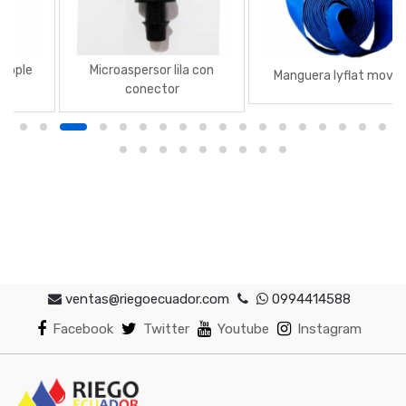
Microaspersor lila con
Manguera lyflat movil 2
conector
ventas@riegoecuador.com
0994414588
Facebook
Twitter
Youtube
Instagram